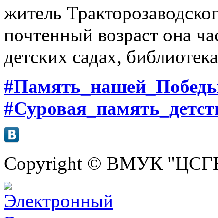
житель Тракторозаводског
почтенный возраст она ча
детских садах, библиотека
#Память_нашей_Побед
#Суровая_память_детст
Copyright © ВМУК "ЦСГБ