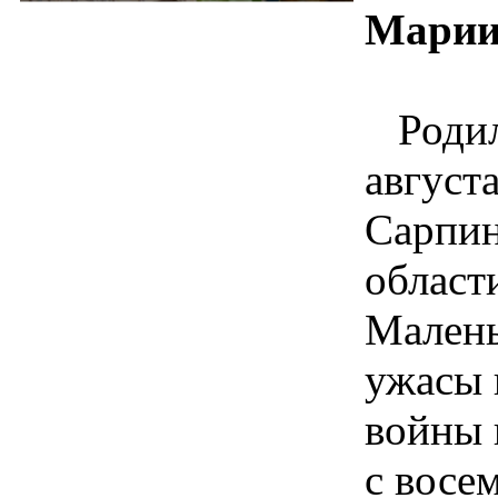
Марии
Роди
августа
Сарпин
област
Малень
ужасы 
войны 
с восе