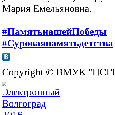
Мария Емельяновна.
#ПамятьнашейПобеды
#Суроваяпамятьдетства
Copyright © ВМУК "ЦСГБ